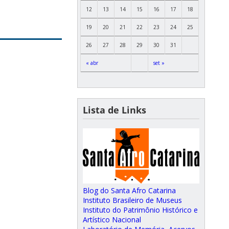
12
13
14
15
16
17
18
19
20
21
22
23
24
25
26
27
28
29
30
31
« abr
set »
Lista de Links
Blog do Santa Afro Catarina
Instituto Brasileiro de Museus
Instituto do Patrimônio Histórico e
Artístico Nacional