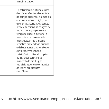
marginalizados.
O patrimônio cultural é uma
das dimensões fundamentais
do tempo presente, na medida
em que sua instituição, por
diferentes agências e agentes,
repõe e tensiona as relações de
indivíduos e grupos com a
temporalidade, a história, a
memória e os processos de
identificação. No simpósio
temático pretende-se priorizar
o debate acerca das tensões e
conflitos envolvendo o
patrimônio cultural no pós-
1945, quer tenham se
manifestado em litígios
judiciais, quer em confrontos
de ideias ou disputas
simbólicas.
 evento: http://www.seminariotempopresente.faed.udesc.br/