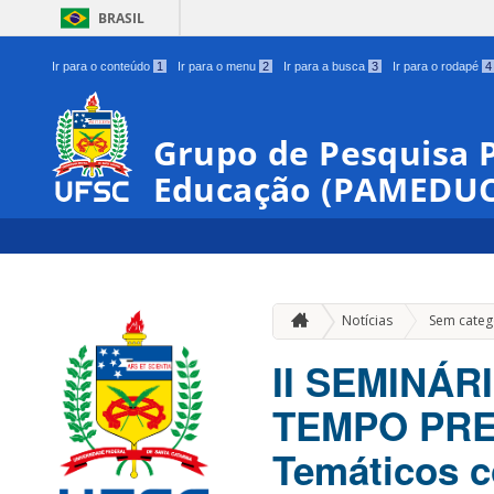
BRASIL
Ir para o conteúdo
1
Ir para o menu
2
Ir para a busca
3
Ir para o rodapé
4
Grupo de Pesquisa 
Educação (PAMEDUC
Notícias
Sem categ
II SEMINÁR
TEMPO PRES
Temáticos 