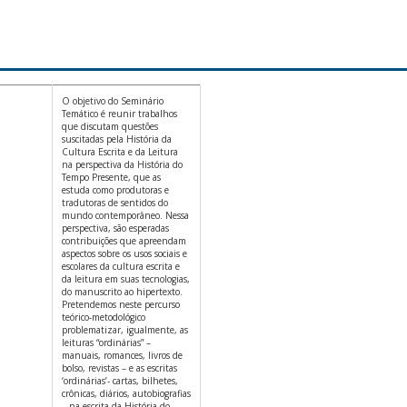
O objetivo do Seminário
Temático é reunir trabalhos
que discutam questões
suscitadas pela História da
Cultura Escrita e da Leitura
na perspectiva da História do
Tempo Presente, que as
estuda como produtoras e
tradutoras de sentidos do
mundo contemporâneo. Nessa
perspectiva, são esperadas
contribuições que apreendam
aspectos sobre os usos sociais e
escolares da cultura escrita e
da leitura em suas tecnologias,
do manuscrito ao hipertexto.
Pretendemos neste percurso
teórico-metodológico
problematizar, igualmente, as
leituras “ordinárias” –
manuais, romances, livros de
bolso, revistas – e as escritas
‘ordinárias’- cartas, bilhetes,
crônicas, diários, autobiografias
– na escrita da História do