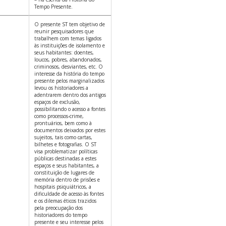
Tempo Presente.
O presente ST tem objetivo de
reunir pesquisadores que
trabalhem com temas ligados
às instituições de isolamento e
seus habitantes: doentes,
loucos, pobres, abandonados,
criminosos, desviantes, etc. O
interesse da história do tempo
presente pelos marginalizados
levou os historiadores a
adentrarem dentro dos antigos
espaços de exclusão,
possibilitando o acesso a fontes
como processos-crime,
prontuários, bem como à
documentos deixados por estes
sujeitos, tais como cartas,
bilhetes e fotografias. O ST
visa problematizar políticas
públicas destinadas a estes
espaços e seus habitantes, a
constituição de lugares de
memória dentro de prisões e
hospitais psiquiátricos, a
dificuldade de acesso às fontes
e os dilemas éticos trazidos
pela preocupação dos
historiadores do tempo
presente e seu interesse pelos