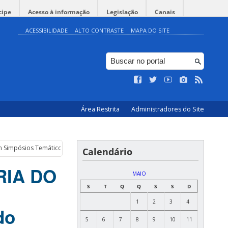
cipe
Acesso à informação
Legislação
Canais
ACESSIBILIDADE
ALTO CONTRASTE
MAPA DO SITE
Área Restrita
Administradores do Site
am Simpósios Temáticos coordenados por membros do PAMENDUC
Calendário
RIA DO
MAIO
S
T
Q
Q
S
S
D
1
2
3
4
do
5
6
7
8
9
10
11