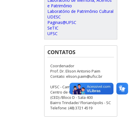
Laboratório de Memória, Acervos
e Patrimônio
Laboratório de Patrimônio Cultural
UDESC
Paginas@UFSC
SeTIC
UFSC
CONTATOS
Coordenador
Prof. Dr. Elison Antonio Paim
Contato: elison.paim@ufsc.br
UFSC - Campus Universitário -
Centro de Ciências da Educação
(CED) /Bloco D - Sala 400
Bairro Trindade/ Florianópolis - SC
Telefone: (48) 3721 4519