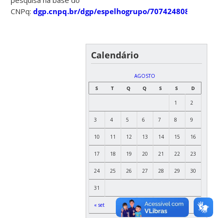
CNPq:
dgp.cnpq.br/dgp/espelhogrupo/707424808221003
Calendário
AGOSTO
S
T
Q
Q
S
S
D
1
2
3
4
5
6
7
8
9
10
11
12
13
14
15
16
17
18
19
20
21
22
23
24
25
26
27
28
29
30
31
« set