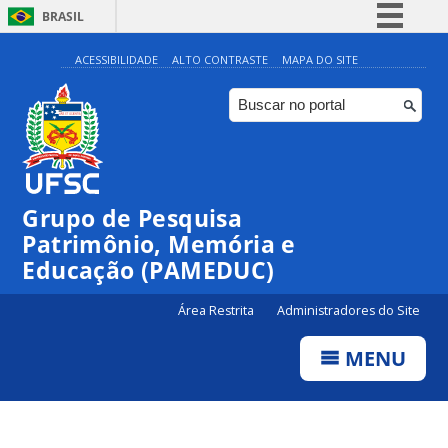
BRASIL
Simplifique!
ACESSIBILIDADE
ALTO CONTRASTE
MAPA DO SITE
Comunica BR
Participe
Acesso à informação
Legislação
Grupo de Pesquisa
Canais
Patrimônio, Memória e
Educação (PAMEDUC)
Área Restrita
Administradores do Site
MENU