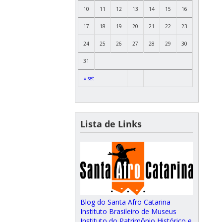
10
11
12
13
14
15
16
17
18
19
20
21
22
23
24
25
26
27
28
29
30
31
« set
Lista de Links
Blog do Santa Afro Catarina
Instituto Brasileiro de Museus
Instituto do Patrimônio Histórico e