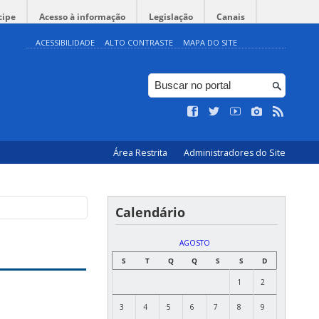
cipe
Acesso à informação
Legislação
Canais
ACESSIBILIDADE
ALTO CONTRASTE
MAPA DO SITE
Área Restrita
Administradores do Site
Calendário
AGOSTO
S
T
Q
Q
S
S
D
1
2
3
4
5
6
7
8
9