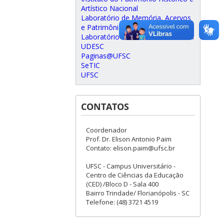
Artístico Nacional
Laboratório de Memória, Acervos
e Patrimônio
Laboratório de Patrimônio Cultural
UDESC
Paginas@UFSC
SeTIC
UFSC
CONTATOS
Coordenador
Prof. Dr. Elison Antonio Paim
Contato: elison.paim@ufsc.br
UFSC - Campus Universitário -
Centro de Ciências da Educação
(CED) /Bloco D - Sala 400
Bairro Trindade/ Florianópolis - SC
Telefone: (48) 3721 4519