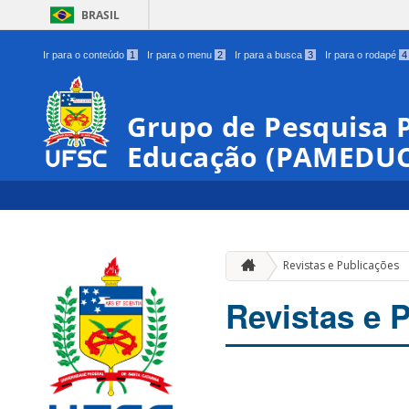
BRASIL
Ir para o conteúdo
1
Ir para o menu
2
Ir para a busca
3
Ir para o rodapé
4
Grupo de Pesquisa 
Educação (PAMEDUC
Revistas e Publicações
Revistas e 