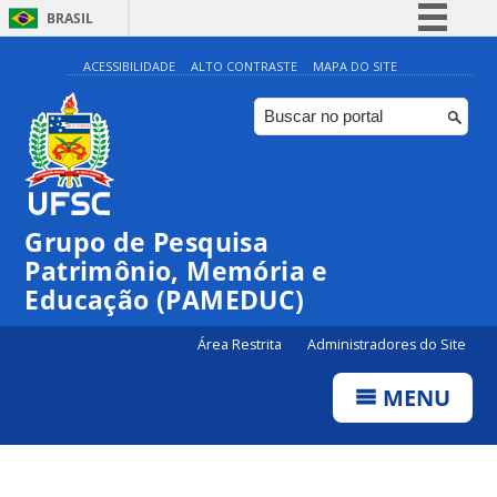
BRASIL
Simplifique!
ACESSIBILIDADE
ALTO CONTRASTE
MAPA DO SITE
Comunica BR
Participe
Acesso à informação
Legislação
Grupo de Pesquisa
Canais
Patrimônio, Memória e
Educação (PAMEDUC)
Área Restrita
Administradores do Site
MENU