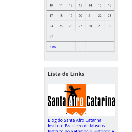
10
11
12
13
14
15
16
17
18
19
20
21
22
23
24
25
26
27
28
29
30
31
« set
Lista de Links
Blog do Santa Afro Catarina
Instituto Brasileiro de Museus
Instituto do Patrimônio Histórico e