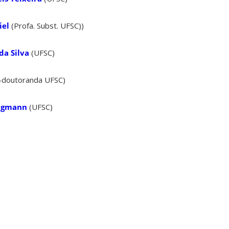
iel
(Profa. Subst. UFSC))
da Silva
(UFSC)
-doutoranda UFSC)
ingmann
(UFSC)