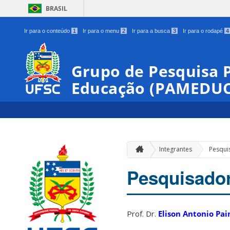
BRASIL
Ir para o conteúdo
1
Ir para o menu
2
Ir para a busca
3
Ir para o rodapé
4
Grupo de Pesquisa 
Educação (PAMEDUC
Integrantes
Pesqui
Pesquisador
Prof. Dr.
Elison Antonio Pa