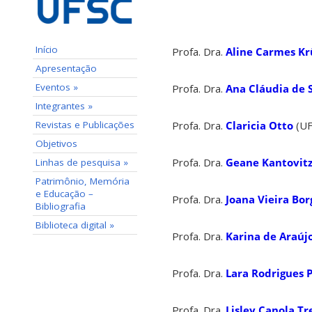
Início
Profa. Dra.
Aline Carmes Kr
Apresentação
Eventos »
Profa. Dra.
Ana Cláudia de 
Integrantes »
Revistas e Publicações
Profa. Dra.
Claricia Otto
(UF
Objetivos
Profa. Dra.
Geane Kantovit
Linhas de pesquisa »
Patrimônio, Memória
e Educação –
Profa. Dra.
Joana Vieira Bor
Bibliografia
Biblioteca digital »
Profa. Dra.
Karina de Araúj
Profa. Dra.
Lara Rodrigues 
Profa. Dra.
Lisley Canola Tr