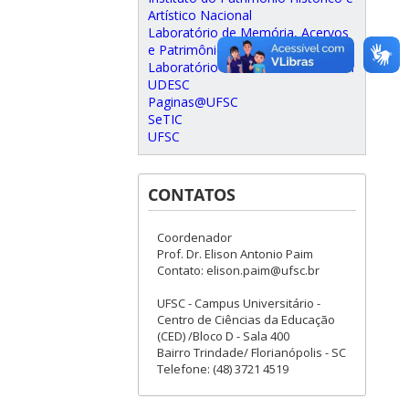
Artístico Nacional
Laboratório de Memória, Acervos
e Patrimônio
Laboratório de Patrimônio Cultural
UDESC
Paginas@UFSC
SeTIC
UFSC
CONTATOS
Coordenador
Prof. Dr. Elison Antonio Paim
Contato: elison.paim@ufsc.br
UFSC - Campus Universitário -
Centro de Ciências da Educação
(CED) /Bloco D - Sala 400
Bairro Trindade/ Florianópolis - SC
Telefone: (48) 3721 4519