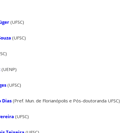
üger
(UFSC)
Souza
(UFSC)
SC)
z
(UENP)
ges
(UFSC)
o Dias
(Pref. Mun. de Florianópolis e Pós-doutoranda UFSC)
Pereira
(UFSC)
eis Teixeira
(UFSC)