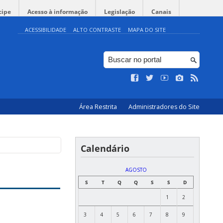
cipe
Acesso à informação
Legislação
Canais
ACESSIBILIDADE
ALTO CONTRASTE
MAPA DO SITE
Área Restrita
Administradores do Site
Calendário
AGOSTO
S
T
Q
Q
S
S
D
1
2
3
4
5
6
7
8
9