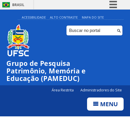
BRASIL
Simplifique!
ACESSIBILIDADE
ALTO CONTRASTE
MAPA DO SITE
Comunica BR
Participe
Acesso à informação
Legislação
Grupo de Pesquisa
Canais
Patrimônio, Memória e
Educação (PAMEDUC)
Área Restrita
Administradores do Site
MENU