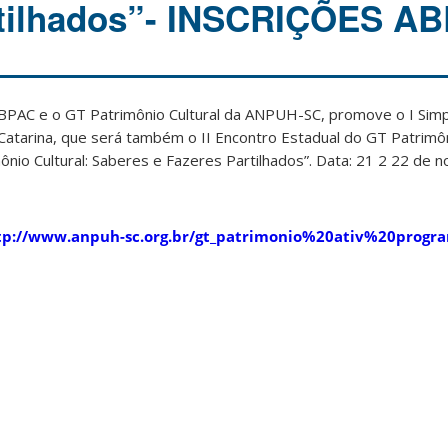
rtilhados”- INSCRIÇÕES A
PAC e o GT Patrimônio Cultural da ANPUH-SC, promove o I Sim
 Catarina, que será também o II Encontro Estadual do GT Patrimôn
ônio Cultural: Saberes e Fazeres Partilhados”. Data: 21 2 22 de
tp://www.anpuh-sc.org.br/gt_patrimonio%20ativ%20progr