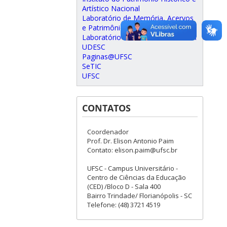
Artístico Nacional
Laboratório de Memória, Acervos
e Patrimônio
Laboratório de Patrimônio Cultural
UDESC
Paginas@UFSC
SeTIC
UFSC
CONTATOS
Coordenador
Prof. Dr. Elison Antonio Paim
Contato: elison.paim@ufsc.br
UFSC - Campus Universitário -
Centro de Ciências da Educação
(CED) /Bloco D - Sala 400
Bairro Trindade/ Florianópolis - SC
Telefone: (48) 3721 4519