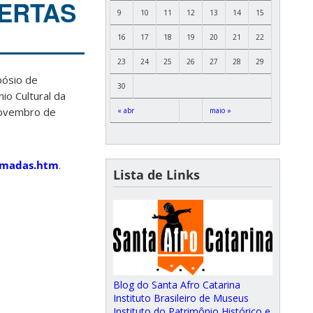
BERTAS
9
10
11
12
13
14
15
16
17
18
19
20
21
22
23
24
25
26
27
28
29
pósio de
30
io Cultural da
 novembro de
« abr
maio »
amadas.htm
.
Lista de Links
Blog do Santa Afro Catarina
Instituto Brasileiro de Museus
Instituto do Patrimônio Histórico e