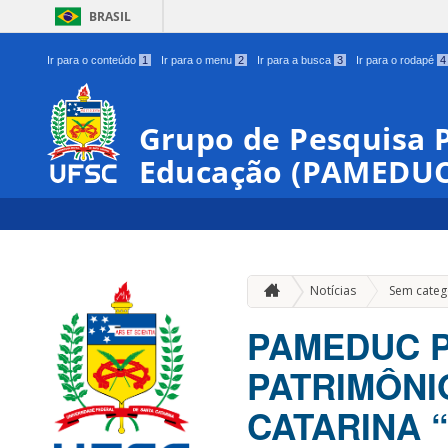
BRASIL
Ir para o conteúdo
1
Ir para o menu
2
Ir para a busca
3
Ir para o rodapé
4
Grupo de Pesquisa 
Educação (PAMEDUC
Notícias
Sem categ
PAMEDUC P
PATRIMÔNI
CATARINA “P