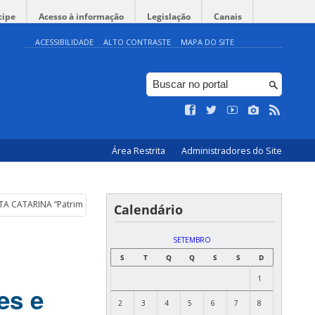
cipe
Acesso à informação
Legislação
Canais
ACESSIBILIDADE
ALTO CONTRASTE
MAPA DO SITE
Área Restrita
Administradores do Site
ATARINA “Patrimônio Cultural: Saberes e Fazeres Partilhados”- INSCRIÇÕES
Calendário
SETEMBRO
S
T
Q
Q
S
S
D
1
es e
2
3
4
5
6
7
8