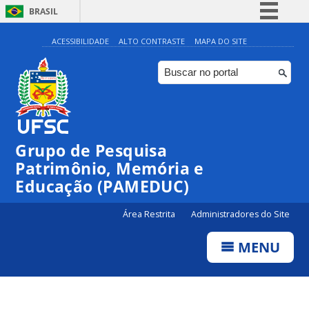
BRASIL
Simplifique!
ACESSIBILIDADE
ALTO CONTRASTE
MAPA DO SITE
Comunica BR
Participe
Acesso à informação
Legislação
Grupo de Pesquisa
Canais
Patrimônio, Memória e
Educação (PAMEDUC)
Área Restrita
Administradores do Site
MENU