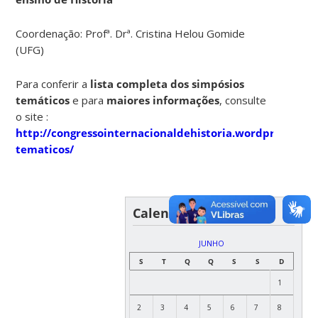
Coordenação: Profª. Drª. Cristina Helou Gomide
(UFG)
Para conferir a
lista completa dos simpósios
temáticos
e para
maiores informações
, consulte
o site :
http://congressointernacionaldehistoria.wordpress.com
tematicos/
Calendário
JUNHO
S
T
Q
Q
S
S
D
1
2
3
4
5
6
7
8