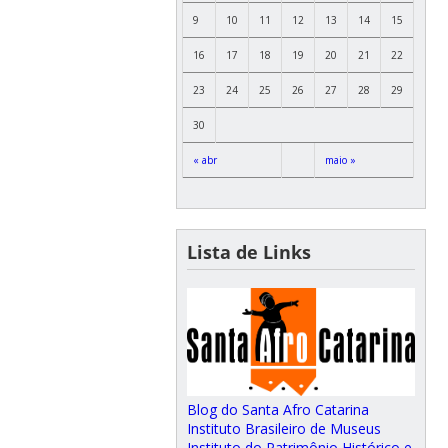
9
10
11
12
13
14
15
16
17
18
19
20
21
22
23
24
25
26
27
28
29
30
« abr
maio »
Lista de Links
Blog do Santa Afro Catarina
Instituto Brasileiro de Museus
Instituto do Patrimônio Histórico e