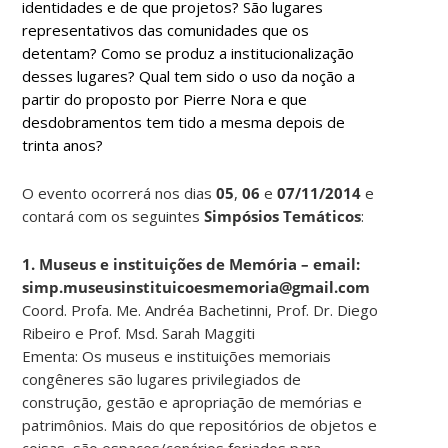
identidades e de que projetos? São lugares
representativos das comunidades que os
detentam? Como se produz a institucionalização
desses lugares? Qual tem sido o uso da noção a
partir do proposto por Pierre Nora e que
desdobramentos tem tido a mesma depois de
trinta anos?
O evento ocorrerá nos dias
05
,
06
e
07/11/2014
e
contará com os seguintes
Simpósios Temáticos
:
1. Museus e instituições de Memória – email:
simp.museusinstituicoesmemoria@gmail.com
Coord. Profa. Me. Andréa Bachetinni, Prof. Dr. Diego
Ribeiro e Prof. Msd. Sarah Maggiti
Ementa: Os museus e instituições memoriais
congêneres são lugares privilegiados de
construção, gestão e apropriação de memórias e
patrimônios. Mais do que repositórios de objetos e
coisas, são espaços/cenários forjados para