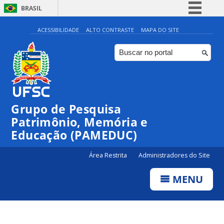
BRASIL
Simplifique!
ACESSIBILIDADE
ALTO CONTRASTE
MAPA DO SITE
Comunica BR
Participe
Acesso à informação
Legislação
Grupo de Pesquisa
Canais
Patrimônio, Memória e
Educação (PAMEDUC)
Área Restrita
Administradores do Site
MENU