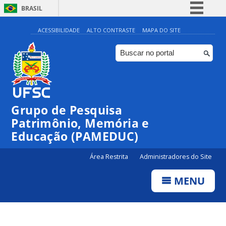
BRASIL
Simplifique!
ACESSIBILIDADE
ALTO CONTRASTE
MAPA DO SITE
Comunica BR
Participe
Acesso à informação
Legislação
Grupo de Pesquisa
Canais
Patrimônio, Memória e
Educação (PAMEDUC)
Área Restrita
Administradores do Site
MENU